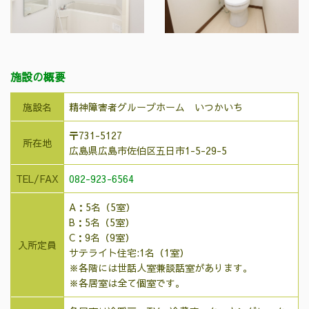
施設の概要
施設名
精神障害者グループホーム いつかいち
〒731-5127
所在地
広島県広島市佐伯区五日市1-5-29-5
TEL/FAX
082-923-6564
A：5名（5室）
B：5名（5室）
C：9名（9室）
入所定員
サテライト住宅:1名（1室）
※各階には世話人室兼談話室があります。
※各居室は全て個室です。