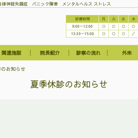
自律神経失調症 パニック障害 メンタルヘルス ストレス
診療時間
月
火
水
木
9:00～12:00
○
○
○
○
13:30～15:00
○
○
○
／
関連施設
院長紹介
診察の流れ
外来
診のお知らせ
夏季休診のお知らせ