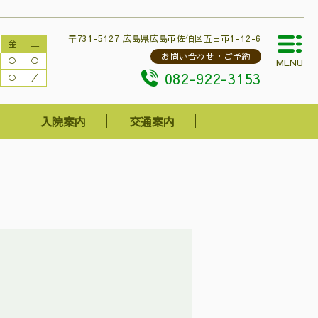
〒731-5127 広島県広島市佐伯区五日市1-12-6
金
土
お問い合わせ・ご予約
○
○
MENU
082-922-3153
○
／
入院案内
交通案内