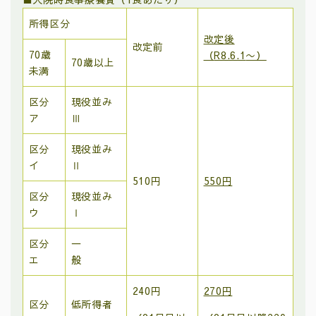
所得区分
改定後
改定前
70歳
（
R8.6.1
〜）
70歳以上
未満
区分
現役並み
ア
Ⅲ
区分
現役並み
イ
Ⅱ
510
円
550円
区分
現役並み
ウ
Ⅰ
区分
一
エ
般
240
円
270円
区分
低所得者